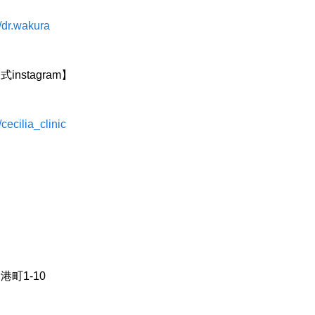
/dr.wakura
nstagram】
cecilia_clinic
町1-10