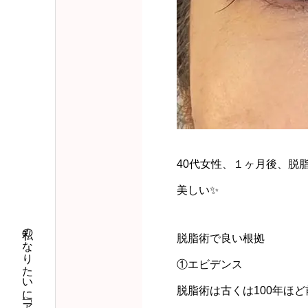
40代女性、１ヶ月後、脱
美しい✨
脱脂術で良い根拠
①エビデンス
脱脂術は古くは100年ほ