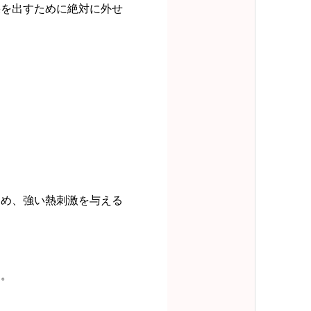
果を出すために絶対に外せ
？
ため、強い熱刺激を与える
す。