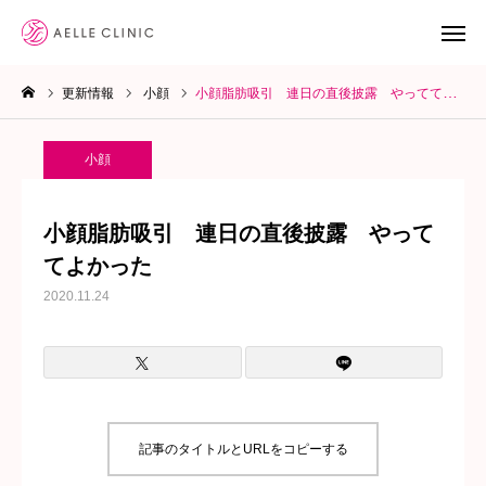
更新情報
小顔
小顔脂肪吸引 連日の直後披露 やっててよかった
LINE予約
WEB予約
小顔
YoutTube
小顔脂肪吸引 連日の直後披露 やって
診療メニュー
てよかった
2020.11.24
クリニック案内
お知らせ
ブログ
記事のタイトルとURLをコピーする
院長ブログ