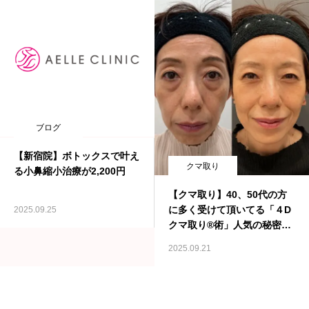
ブログ
【新宿院】ボトックスで叶え
クマ取り
る小鼻縮小治療が2,200円
【クマ取り】40、50代の方
に多く受けて頂いてる「４D
2025.09.25
クマ取り®︎術」人気の秘密
（※画像あり）
2025.09.21