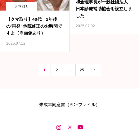
和倉理事長が一般社団法人
クマ取り
日本診療補助協会を設立しま
した
【クマ取り】40代 2年後
の’再発’ 他院修正のお時間で
2025.07.02
すよ（※画像あり）
2025.07.12
1
2
…
25
未成年同意書（PDFファイル）